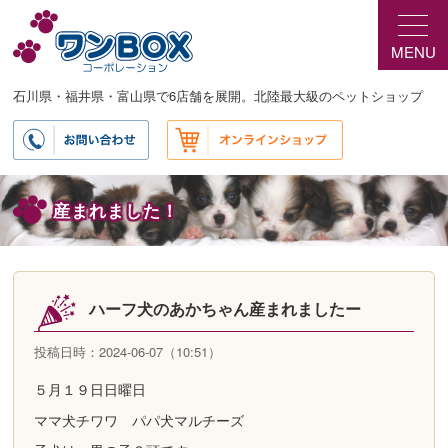
メ
イ
MENU
ン
コ
ン
石川県・福井県・富山県で6店舗を展開。北陸最大級のペットショップ
テ
ン
ツ
へ
移
産まれました！
動
ハーフ犬のあかちゃん産まれましたー
投稿日時：2024-06-07（10:51）
５月１９日日曜日
ママ犬チワワ パパ犬マルチーズ