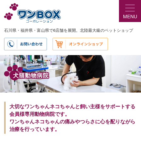
メ
イ
MENU
ン
コ
ン
石川県・福井県・富山県で6店舗を展開。北陸最大級のペットショップ
テ
ン
ツ
へ
移
動
犬猫動物病院
大切なワンちゃんネコちゃんと飼い主様をサポートする
会員様専用動物病院です。
ワンちゃんネコちゃんの痛みやつらさに心を配りながら
治療を行っています。