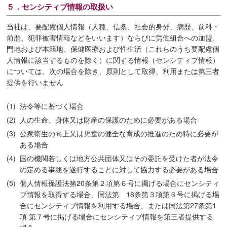
５．センシティブ情報の取扱い
当社は、要配慮個人情報（人種、信条、社会的身分、病歴、前科・
前歴、犯罪被害情報などをいいます）ならびに労働組合への加盟、
門地および本籍地、保健医療および性生活（これらのうち要配慮個
人情報に該当するものを除く）に関する情報（センシティブ情報）
については、次の場合を除き、原則として取得、利用または第三者
提供を行いません
(1)
法令等に基づく場合
(2)
人の生命、身体又は財産の保護のために必要がある場合
(3)
公衆衛生の向上又は児童の健全な育成の推進のため特に必要が
ある場合
(4)
国の機関若しくは地方公共団体又はその委託を受けた者が法令
の定める事務を遂行することに対して協力する必要がある場合
(5)
個人情報保護法第20条第２項第６号に掲げる場合にセンシティ
ブ情報を取得する場合、同法第 18条第３項第６号に掲げる場
合にセンシティブ情報を利用する場合、または同法第27条第1
項 第７号に掲げる場合にセンシティブ情報を第三者提供する