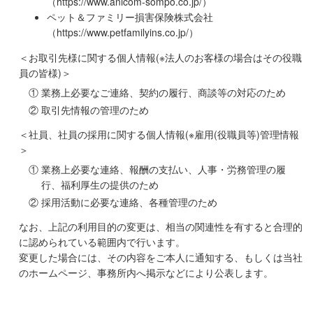
（
https://www.anicom-sompo.co.jp/
）
ペット＆ファミリー損害保険株式会社
（
https://www.petfamilyins.co.jp/
）
＜お取引先様に関する個人情報(※法人のお客様の場合はその役職
員の皆様)＞
①
業務上必要なご連絡、契約の履行、商談等の対応のため
②
取引先情報の管理のため
＜社員、社員の採用に関する個人情報(※雇用(役職員等)管理情報
＞
①
業務上必要な連絡、報酬の支払い、人事・労務管理の履
行、福利厚生の提供のため
②
採用活動に必要な連絡、各種管理のため
なお、上記の利用目的の変更は、相当の関連性を有すると合理的
に認められている範囲内で行います。
変更した場合には、その内容をご本人に通知する、もしくは当社
のホームページ、事務所内へ掲示などにより公表します。