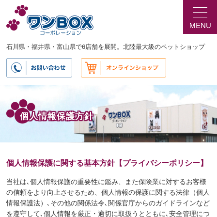
メ
イ
MENU
ン
コ
ン
石川県・福井県・富山県で6店舗を展開。北陸最大級のペットショップ
テ
ン
ツ
へ
移
動
個人情報保護方針
個人情報保護に関する基本方針【プライバシーポリシー】
当社は､個人情報保護の重要性に鑑み、また保険業に対するお客様
の信頼をより向上させるため、個人情報の保護に関する法律（個人
情報保護法）､その他の関係法令､関係官庁からのガイドラインなど
を遵守して､個人情報を厳正・適切に取扱うとともに､安全管理につ