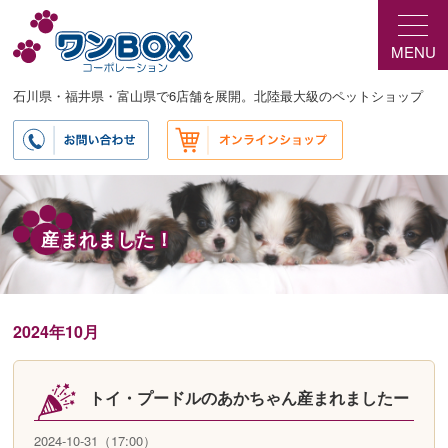
メ
サ
イ
ブ
MENU
ン
コ
コ
ン
ン
テ
石川県・福井県・富山県で6店舗を展開。北陸最大級のペットショップ
テ
ン
ン
ツ
ツ
へ
へ
移
移
動
動
産まれました！
2024年10月
トイ・プードルのあかちゃん産まれましたー
2024-10-31（17:00）