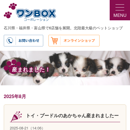
メ
サ
イ
ブ
MENU
ン
コ
コ
ン
ン
テ
石川県・福井県・富山県で6店舗を展開。北陸最大級のペットショップ
テ
ン
ン
ツ
ツ
へ
へ
移
移
動
動
産まれました！
2025年8月
トイ・プードルのあかちゃん産まれましたー
2025-08-21（14:06）