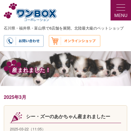
メ
サ
イ
ブ
MENU
ン
コ
コ
ン
ン
テ
石川県・福井県・富山県で6店舗を展開。北陸最大級のペットショップ
テ
ン
ン
ツ
ツ
へ
へ
移
移
動
動
産まれました！
2025年3月
シー・ズーのあかちゃん産まれましたー
2025-03-22（11:05）