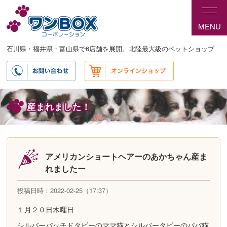
メ
イ
MENU
ン
コ
ン
石川県・福井県・富山県で6店舗を展開。北陸最大級のペットショップ
テ
ン
ツ
へ
移
産まれました！
動
アメリカンショートヘアーのあかちゃん産ま
れましたー
投稿日時：2022-02-25（17:37）
１月２０日木曜日
シルバーパッチドタビーのママ猫とシルバータビーのパパ猫