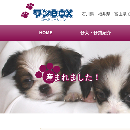
メ
サ
イ
ブ
石川県・福井県・富山県で
ン
コ
コ
ン
ン
テ
HOME
仔犬・仔猫紹介
テ
ン
ン
ツ
ツ
へ
へ
移
移
動
動
産まれました！