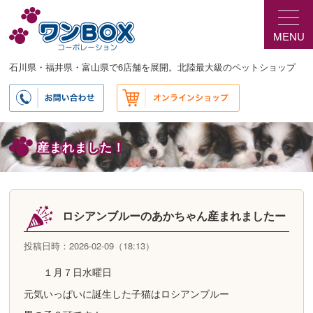
メ
イ
MENU
ン
コ
ン
石川県・福井県・富山県で6店舗を展開。北陸最大級のペットショップ
テ
ン
ツ
へ
移
産まれました！
動
ロシアンブルーのあかちゃん産まれましたー
投稿日時：2026-02-09（18:13）
１月７日水曜日
元気いっぱいに誕生した子猫はロシアンブルー