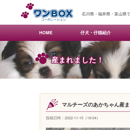
メ
イ
石川県・福井県・富山県で
ン
コ
ン
HOME
仔犬・仔猫紹介
テ
ン
ツ
産まれました！
へ
移
動
マルチーズのあかちゃん産
投稿日時：2022-11-15（19:04）