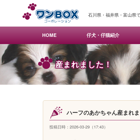
メ
イ
石川県・福井県・富山県で
ン
コ
ン
HOME
仔犬・仔猫紹介
テ
ン
ツ
産まれました！
へ
移
動
ハーフのあかちゃん産まれ
投稿日時：2026-03-29（17:43）