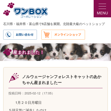
メ
イ
MENU
ン
コ
ン
石川県・福井県・富山県で6店舗を展開。北陸最大級のペットショップ
テ
ン
ツ
へ
移
産まれました！
動
ノルウェージャンフォレストキャットのあか
ちゃん産まれましたー
投稿日時：2025-02-12（17:05）
1月２０日月曜日
５頭元気に誕生したのは