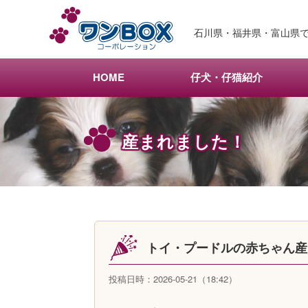
メ
イ
石川県・福井県・富山県で
ン
コ
ン
HOME
仔犬・仔猫紹介
テ
ン
ツ
産まれました！
へ
移
動
トイ・プードルの赤ちゃん
投稿日時：2026-05-21（18:42）