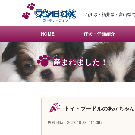
メ
イ
石川県・福井県・富山県で
ン
コ
ン
HOME
仔犬・仔猫紹介
テ
ン
ツ
産まれました！
へ
移
動
トイ・プードルのあかちゃ
投稿日時：2023-10-23（14:09）