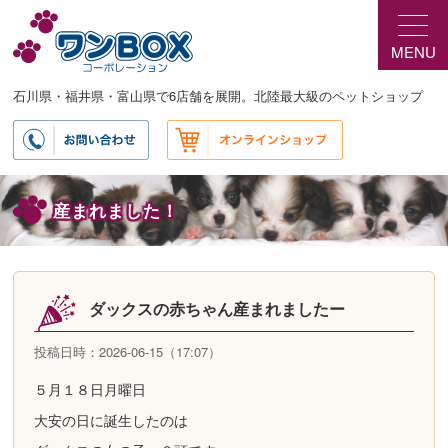
メ
イ
MENU
ン
コ
ン
石川県・福井県・富山県で6店舗を展開。北陸最大級のペットショップ
テ
ン
ツ
へ
移
産まれました！
動
ダックスの赤ちゃん産まれましたー
投稿日時：2026-06-15（17:07）
５月１８日月曜日
大安の日に誕生したのは