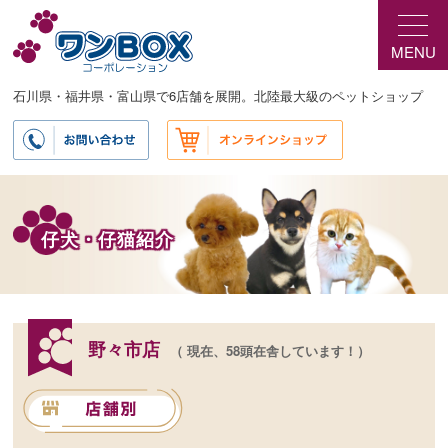
メ
サ
イ
ブ
MENU
ン
コ
コ
ン
ン
テ
石川県・福井県・富山県で6店舗を展開。北陸最大級のペットショップ
テ
ン
ン
ツ
ツ
へ
へ
移
移
動
動
仔犬・仔猫紹介
野々市店
（ 現在、58頭在舎しています！）