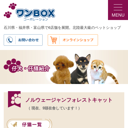
メ
サ
イ
ブ
MENU
ン
コ
コ
ン
ン
テ
石川県・福井県・富山県で6店舗を展開。北陸最大級のペットショップ
テ
ン
ン
ツ
ツ
へ
へ
移
移
動
動
仔犬・仔猫紹介
ノルウェージャンフォレストキャット
（ 現在、9頭在舎しています！）