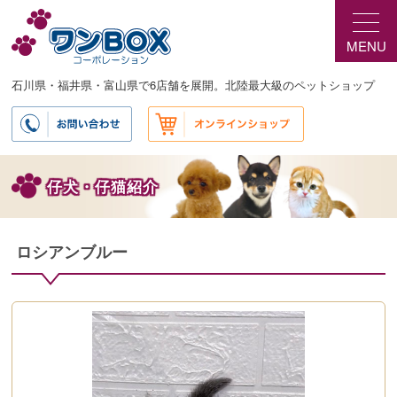
メ
イ
MENU
ン
コ
ン
石川県・福井県・富山県で6店舗を展開。北陸最大級のペットショップ
テ
ン
ツ
へ
移
仔犬・仔猫紹介
動
ロシアンブルー