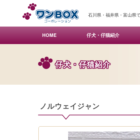
メ
イ
石川県・福井県・富山県で
ン
コ
ン
HOME
仔犬・仔猫紹介
テ
ン
ツ
仔犬・仔猫紹介
へ
移
動
ノルウェイジャン