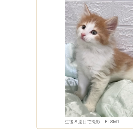
生後８週目で撮影 FI-SM1