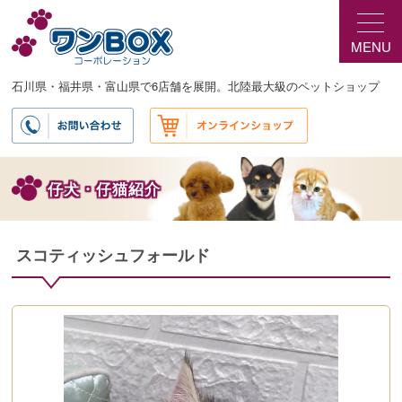
メ
イ
MENU
ン
コ
ン
石川県・福井県・富山県で6店舗を展開。北陸最大級のペットショップ
テ
ン
ツ
へ
移
仔犬・仔猫紹介
動
スコティッシュフォールド