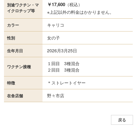
￥17,600
（税込）
別途ワクチン・
マ
イクロチップ等
※上記以外の料金はかかりません。
キャリコ
カラー
女の子
性別
2026月3月25日
生年月日
１回目 3種混合
ワクチン接種
２回目 3種混合
＊ストレートイヤー
特徴
野々市店
在舎店舗
戻る