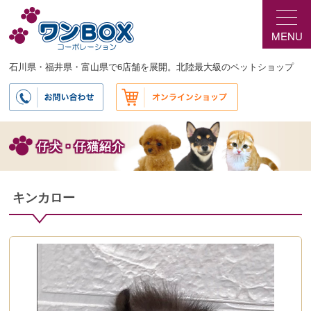
メ
イ
MENU
ン
コ
ン
石川県・福井県・富山県で6店舗を展開。北陸最大級のペットショップ
テ
ン
ツ
へ
移
仔犬・仔猫紹介
動
キンカロー