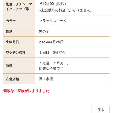
￥12,100
（税込）
別途ワクチン・
マ
イクロチップ等
※上記以外の料金はかかりません。
ブラックスモーク
カラー
男の子
性別
2026年4月25日
生年月日
１回目 3種混合
ワクチン接種
＊短足 ＊耳カール
特徴
綺麗な子猫です
野々市店
在舎店舗
素敵なご家族が決まりました
戻る