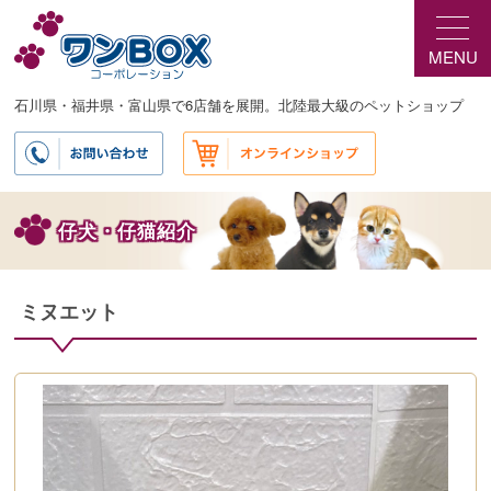
メ
イ
MENU
ン
コ
ン
石川県・福井県・富山県で6店舗を展開。北陸最大級のペットショップ
テ
ン
ツ
へ
移
仔犬・仔猫紹介
動
ミヌエット