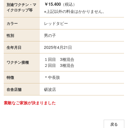
￥15.400
（税込）
別途ワクチン・
マ
イクロチップ等
※上記以外の料金はかかりません。
レッドタビー
カラー
男の子
性別
2025年4月21日
生年月日
１回目 3種混合
ワクチン接種
２回目 3種混合
＊中長肢
特徴
砺波店
在舎店舗
素敵なご家族が決まりました
戻る