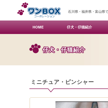
メ
イ
石川県・福井県・富山県で
ン
コ
ン
HOME
仔犬・仔猫紹介
テ
ン
ツ
仔犬・仔猫紹介
へ
移
動
ミニチュア・ピンシャー