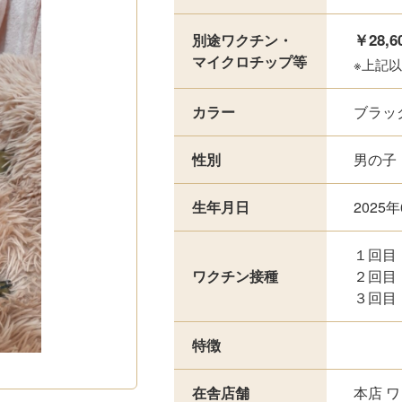
￥28,6
別途ワクチン・
マイクロチップ等
※上記
カラー
ブラッ
性別
男の子
生年月日
2025
１回目
ワクチン接種
２回目
３回目
特徴
在舎店舗
本店 ワ