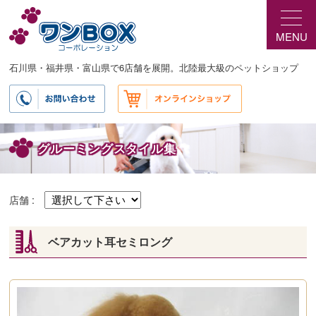
メ
イ
MENU
ン
コ
ン
石川県・福井県・富山県で6店舗を展開。北陸最大級のペットショップ
テ
ン
ツ
へ
移
グルーミングスタイル集
動
店舗 :
ベアカット耳セミロング