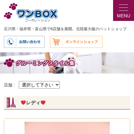
メ
イ
MENU
ン
コ
ン
石川県・福井県・富山県で6店舗を展開。北陸最大級のペットショップ
テ
ン
ツ
へ
移
グルーミングスタイル集
動
店舗 :
レディ