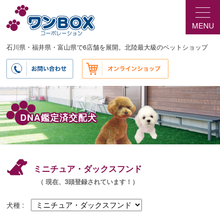
メ
サ
イ
ブ
MENU
ン
コ
コ
ン
ン
テ
石川県・福井県・富山県で6店舗を展開。北陸最大級のペットショップ
テ
ン
ン
ツ
ツ
へ
へ
移
移
動
動
DNA鑑定済交配犬
ミニチュア・ダックスフンド
（ 現在、3頭登録されています！）
犬種 :