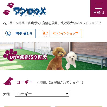
メ
サ
イ
ブ
MENU
ン
コ
コ
ン
ン
テ
石川県・福井県・富山県で6店舗を展開。北陸最大級のペットショップ
テ
ン
ン
ツ
ツ
へ
へ
移
移
動
動
DNA鑑定済交配犬
コーギー
（ 現在、2頭登録されています！）
犬種 :